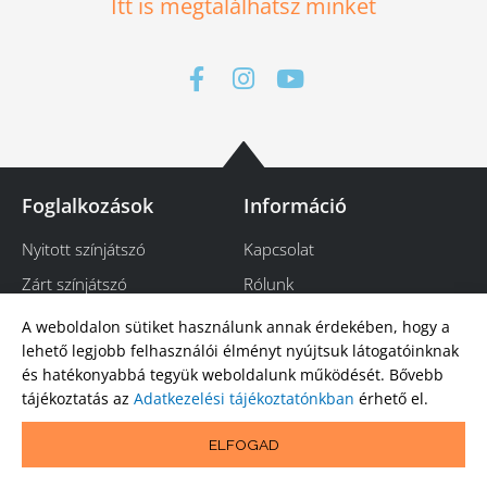
Itt is megtalálhatsz minket
F
I
Y
a
n
o
c
s
u
e
t
t
b
a
u
o
g
b
Foglalkozások
Információ
o
r
e
k
a
Nyitott színjátszó
Kapcsolat
-
m
Zárt színjátszó
Rólunk
f
Színjátszó gyerekeknek
Blog
A weboldalon sütiket használunk annak érdekében, hogy a
lehető legjobb felhasználói élményt nyújtsuk látogatóinknak
Színjátszó fiataloknak
Adatvédelem
és hatékonyabbá tegyük weboldalunk működését. Bővebb
Szenior színjátszó
tájékoztatás az
Adatkezelési tájékoztatónkban
érhető el.
Tréningek
ELFOGAD