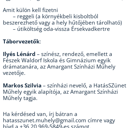
Amit külön kell fizetni
– reggeli (a környékbeli kisboltból
beszerezhető vagy a hely hűtőjében tárolható)
– útiköltség oda-vissza Érsekvadkertre
Táborvezetők
:
Ilyés Lénárd
– színész, rendező, emellett a
Fészek Waldorf Iskola és Gimnázium egyik
drámatanára, az Amargant Színházi Műhely
vezetője.
Markos Szilvia
– színházi nevelő, a HatásSZünet
Műhely egyik alapítója, az Amargant Színházi
Műhely tagja.
Ha kérdésed van, írj bátran a
hatasszunet.muhely@gmail.com
címre vagy
hívd a +36 20 969-5849-es számot.