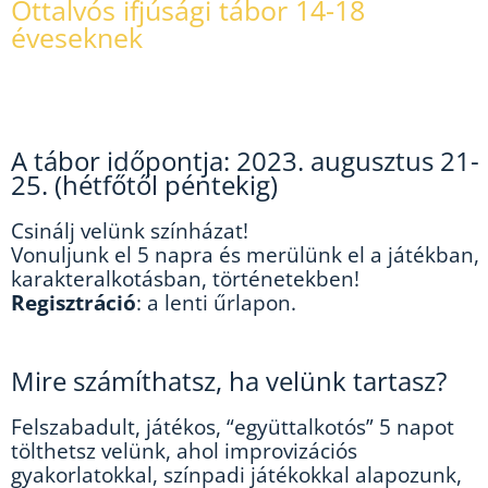
Ottalvós ifjúsági tábor 14-18
éveseknek
A tábor időpontja: 2023. augusztus 21-
25. (hétfőtől péntekig)
Csinálj velünk színházat!
Vonuljunk el 5 napra és merülünk el a játékban,
karakteralkotásban, történetekben!
Regisztráció
: a lenti űrlapon.
Mire számíthatsz, ha velünk tartasz?
Felszabadult, játékos, “együttalkotós” 5 napot
tölthetsz velünk, ahol improvizációs
gyakorlatokkal, színpadi játékokkal alapozunk,