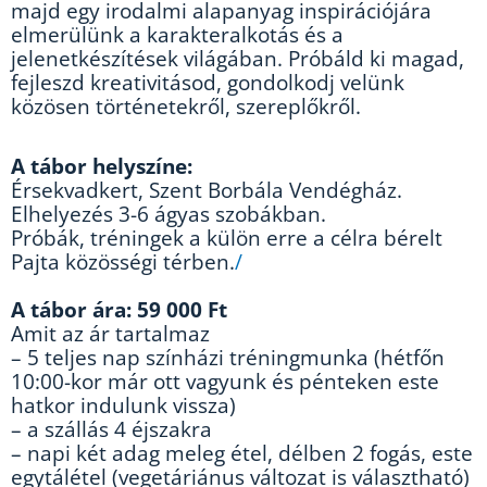
majd egy irodalmi alapanyag inspirációjára
elmerülünk a karakteralkotás és a
jelenetkészítések világában. Próbáld ki magad,
fejleszd kreativitásod, gondolkodj velünk
közösen történetekről, szereplőkről.
A
tábor
helyszíne:
Érsekvadkert, Szent Borbála Vendégház.
Elhelyezés 3-6 ágyas szobákban.
Próbák, tréningek a külön erre a célra bérelt
Pajta közösségi térben.
/
A
tábor
ára:
59 000 Ft
Amit az ár tartalmaz
– 5 teljes nap színházi tréningmunka (hétfőn
10:00-kor már ott vagyunk és pénteken este
hatkor indulunk vissza)
– a szállás 4 éjszakra
– napi két adag meleg étel, délben 2 fogás, este
egytálétel (vegetáriánus változat is választható)